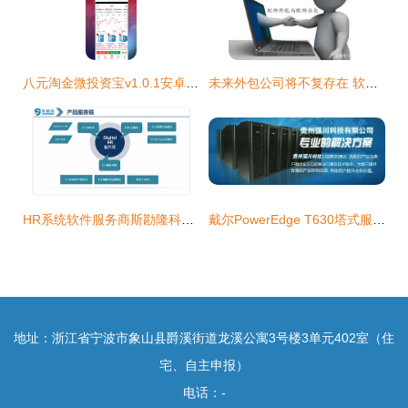
八元淘金微投资宝v1.0.1安卓版 腾牛安卓网上的软件外包案例
未来外包公司将不复存在 软件外包的转型与重生
HR系统软件服务商斯勘隆科技(Scanlon)在沪签约软件外包项目
戴尔PowerEdge T630塔式服务器 配置解析与贵阳市场行情
地址：浙江省宁波市象山县爵溪街道龙溪公寓3号楼3单元402室（住
宅、自主申报）
电话：-