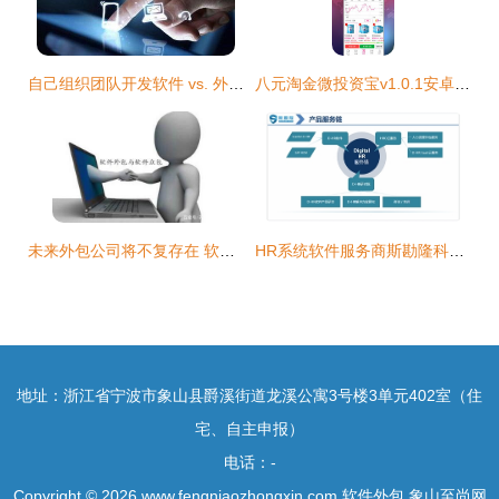
自己组织团队开发软件 vs. 外包给软件公司 如何选择？
八元淘金微投资宝v1.0.1安卓版 腾牛安卓网上的软件外包案例
未来外包公司将不复存在 软件外包的转型与重生
HR系统软件服务商斯勘隆科技(Scanlon)在沪签约软件外包项目
地址：浙江省宁波市象山县爵溪街道龙溪公寓3号楼3单元402室（住
宅、自主申报）
电话：-
Copyright © 2026
www.fengniaozhongxin.com
软件外包
象山至尚网